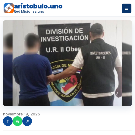
aristobulo.uno
☰
Red Misiones.uno
noviembre 19, 2025
f
w
↗