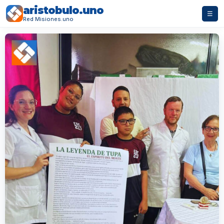
aristobulo.uno
☰
Red Misiones.uno