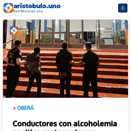
aristobulo.uno
☰
Red Misiones.uno