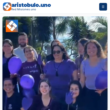
aristobulo.uno
☰
Red Misiones.uno