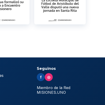
Seguinos
es
f
◎
s
Miembro de la Red
MISIONES.UNO