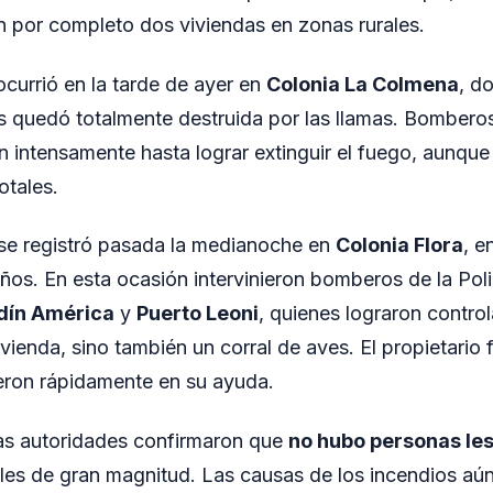
 por completo dos viviendas en zonas rurales.
 ocurrió en la tarde de ayer en
Colonia La Colmena
, d
quedó totalmente destruida por las llamas. Bomberos 
on intensamente hasta lograr extinguir el fuego, aunque
otales.
se registró pasada la medianoche en
Colonia Flora
, e
os. En esta ocasión intervinieron bomberos de la Polic
dín América
y
Puerto Leoni
, quienes lograron control
ivienda, sino también un corral de aves. El propietario 
eron rápidamente en su ayuda.
as autoridades confirmaron que
no hubo personas le
ales de gran magnitud. Las causas de los incendios aú