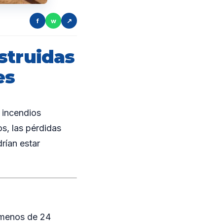
f
w
↗
struidas
es
 incendios
s, las pérdidas
rían estar
 menos de 24