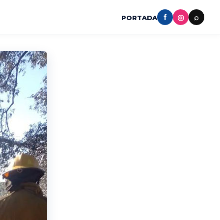
f
◎
⌕
PORTADA