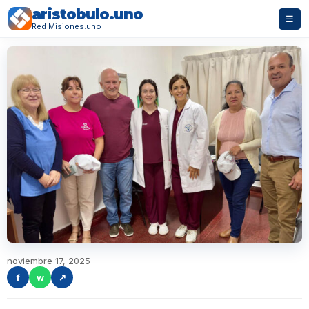
aristobulo.uno
☰
Red Misiones.uno
noviembre 17, 2025
f
w
↗