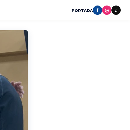
f
◎
⌕
PORTADA