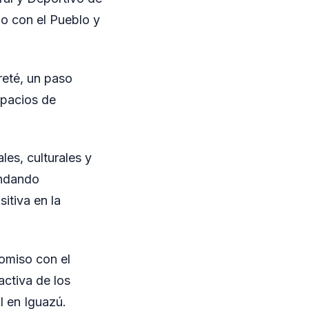
o con el Pueblo y
reté, un paso
espacios de
les, culturales y
indando
itiva en la
omiso con el
activa de los
l en Iguazú.