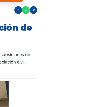
f
w
↗
ción de
isposiciones de
ciación civil,