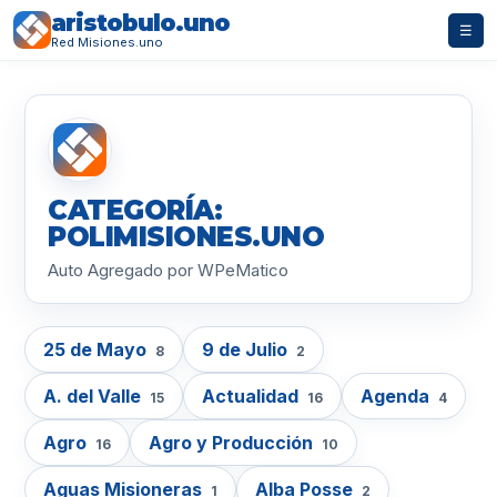
aristobulo.uno
☰
Red Misiones.uno
CATEGORÍA:
POLIMISIONES.UNO
Auto Agregado por WPeMatico
25 de Mayo
9 de Julio
8
2
A. del Valle
Actualidad
Agenda
15
16
4
Agro
Agro y Producción
16
10
Aguas Misioneras
Alba Posse
1
2