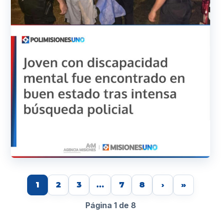
1
2
3
…
7
8
›
»
Página 1 de 8