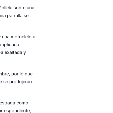
Policía sobre una
una patrulla se
y una motocicleta
 implicada
a exaltada y
mbre, por lo que
ue se produjeran
cuestrada como
orrespondiente,