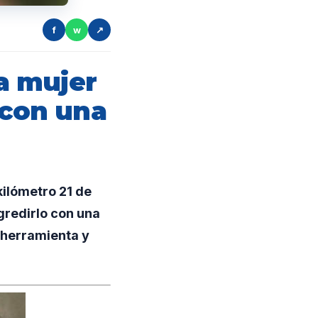
f
w
↗
a mujer
 con una
kilómetro 21 de
gredirlo con una
a herramienta y