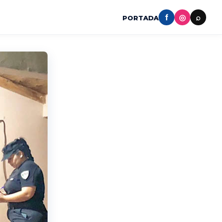
f
◎
⌕
PORTADA