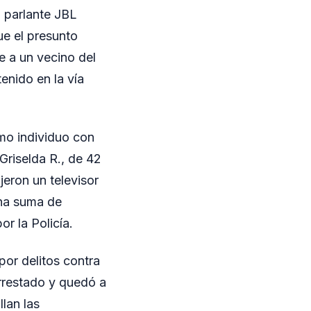
 parlante JBL
ue el presunto
te a un vecino del
enido en la vía
smo individuo con
 Griselda R., de 42
jeron un televisor
una suma de
r la Policía.
por delitos contra
arrestado y quedó a
lan las