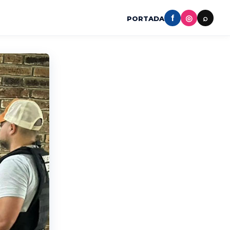
f
◎
⌕
PORTADA