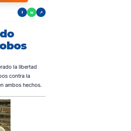
f
w
↗
ido
robos
ado la libertad
bos contra la
 en ambos hechos.