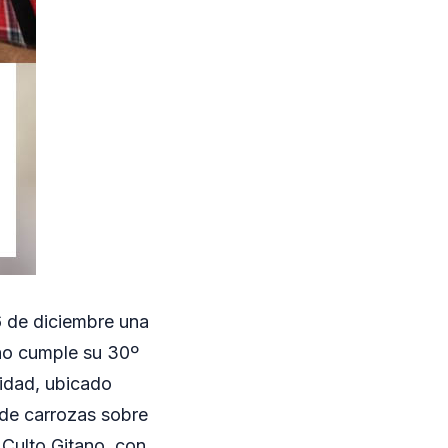
6 de diciembre una
año cumple su 30º
vidad, ubicado
e de carrozas sobre
 Culto Gitano, con