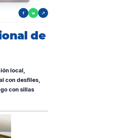
f
w
↗
ional de
ón local,
al con desfiles,
go con sillas