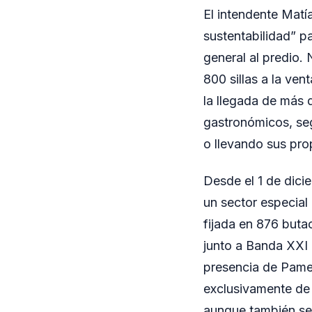
El intendente Matí
sustentabilidad” pa
general al predio. 
800 sillas a la ve
la llegada de más d
gastronómicos, seg
o llevando sus prop
Desde el 1 de dici
un sector especial
fijada en 876 butac
junto a Banda XXI 
presencia de Pamel
exclusivamente de m
aunque también se 