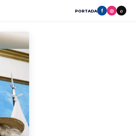
f
◎
⌕
PORTADA