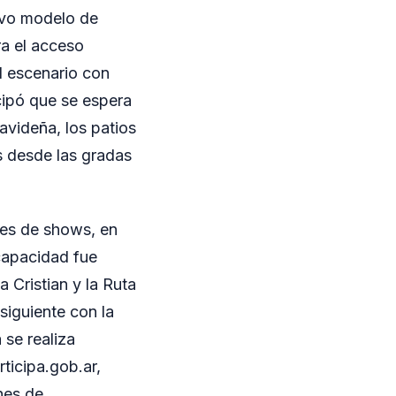
evo modelo de
ra el acceso
al escenario con
cipó que se espera
navideña, los patios
es desde las gradas
hes de shows, en
capacidad fue
 Cristian y la Ruta
siguiente con la
 se realiza
ticipa.gob.ar,
hes de