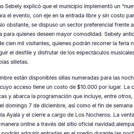
as Sebely explicó que el municipio implementó un “nu
ra el evento, con eje en la entrada libre y sin costo pa
No obstante, se dispuso un sector preferencial frente 
nta para quienes deseen mayor comodidad. Sebely anti
e cien mil visitantes, quienes podrán recorrer la feria 
uir el desfile y disfrutar de los espectáculos musical
ias silletas.
embre están disponibles sillas numeradas para las noc
 cuyo acceso tiene un costo de $10.000 por lugar. La 
as y abarca la programación que incluye, entre otros, a
el domingo 7 de diciembre, así como el fin de semana 
a Ayala y el cierre a cargo de Los Nocheros. La venta
anera online a través del sitio oficial navidad.alempar
podrán adquirir entradas en el predio durante las noc